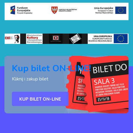
Kup bilet ON-LINE!
Kliknij i zakup bilet
KUP BILET ON-LINE