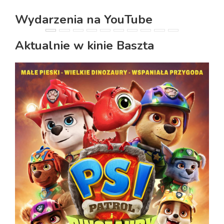
Wydarzenia na YouTube
PREVIOUS
NEXT
Aktualnie w kinie Baszta
PREVIOUS
NEXT