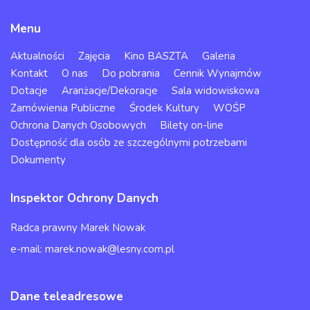
Menu
Aktualności
Zajęcia
Kino BASZTA
Galeria
Kontakt
O nas
Do pobrania
Cennik Wynajmów
Dotacje
Aranżacje/Dekoracje
Sala widowiskowa
Zamówienia Publiczne
Środek Kultury
WOŚP
Ochrona Danych Osobowych
Bilety on-line
Dostępność dla osób ze szczególnymi potrzebami
Dokumenty
Inspektor Ochrony Danych
Radca prawny Marek Nowak
e-mail: marek.nowak@lesny.com.pl
Dane teleadresowe