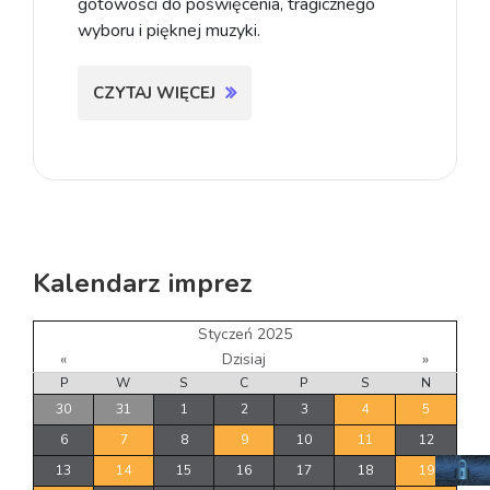
gotowości do poświęcenia, tragicznego
wyboru i pięknej muzyki.
CZYTAJ WIĘCEJ
Kalendarz imprez
Styczeń 2025
«
Dzisiaj
»
P
W
S
C
P
S
N
30
31
1
2
3
4
5
6
7
8
9
10
11
12
13
14
15
16
17
18
19