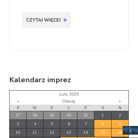
CZYTAJ WIĘCEJ
Kalendarz imprez
Luty 2025
«
Dzisiaj
»
P
W
S
C
P
S
N
27
28
29
30
31
1
2
3
4
5
6
7
8
9
10
11
12
13
14
15
16