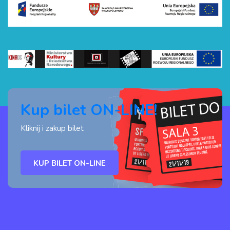
Kup bilet ON-LINE!
Kliknij i zakup bilet
KUP BILET ON-LINE