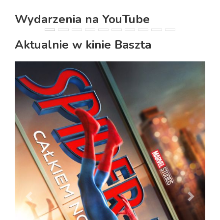
Wydarzenia na YouTube
PREVIOUS
NEXT
Aktualnie w kinie Baszta
PREVIOUS
NEXT