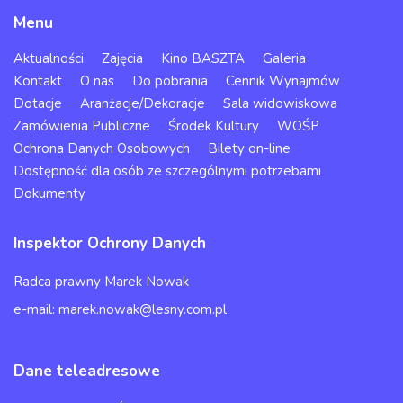
Menu
Aktualności
Zajęcia
Kino BASZTA
Galeria
Kontakt
O nas
Do pobrania
Cennik Wynajmów
Dotacje
Aranżacje/Dekoracje
Sala widowiskowa
Zamówienia Publiczne
Środek Kultury
WOŚP
Ochrona Danych Osobowych
Bilety on-line
Dostępność dla osób ze szczególnymi potrzebami
Dokumenty
Inspektor Ochrony Danych
Radca prawny Marek Nowak
e-mail: marek.nowak@lesny.com.pl
Dane teleadresowe