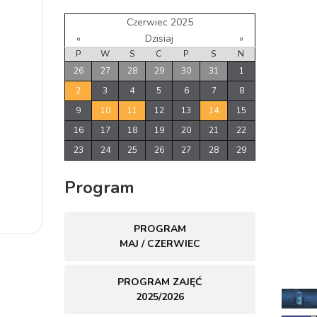
Czerwiec 2025
«
Dzisiaj
»
P
W
S
C
P
S
N
26
27
28
29
30
31
1
2
3
4
5
6
7
8
9
10
11
12
13
14
15
16
17
18
19
20
21
22
23
24
25
26
27
28
29
Program
PROGRAM
MAJ / CZERWIEC
PROGRAM ZAJĘĆ
2025/2026