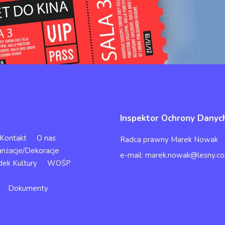
Inspektor Ochrony Danyc
Kontakt
O nas
Radca prawny Marek Nowak
anżacje/Dekoracje
e-mail: marek.nowak@lesny.co
dek Kultury
WOŚP
Dokumenty