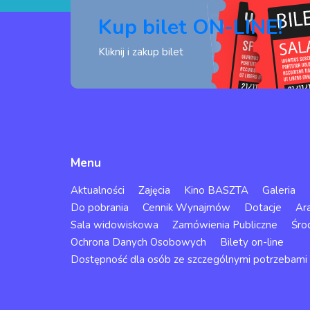
Kup bilet ON-LINE!
Kliknij i zakup bilet
Menu
Aktualności
Zajęcia
Kino BASZTA
Galeria
Do pobrania
Cennik Wynajmów
Dotacje
Ar
Sala widowiskowa
Zamówienia Publiczne
Śro
Ochrona Danych Osobowych
Bilety on-line
Dostępność dla osób ze szczególnymi potrzebami