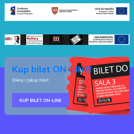
Kup bilet ON-LINE!
Kliknij i zakup bilet
KUP BILET ON-LINE