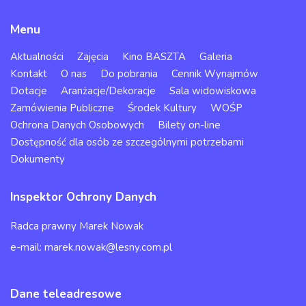
Menu
Aktualności
Zajęcia
Kino BASZTA
Galeria
Kontakt
O nas
Do pobrania
Cennik Wynajmów
Dotacje
Aranżacje/Dekoracje
Sala widowiskowa
Zamówienia Publiczne
Środek Kultury
WOŚP
Ochrona Danych Osobowych
Bilety on-line
Dostępność dla osób ze szczególnymi potrzebami
Dokumenty
Inspektor Ochrony Danych
Radca prawny Marek Nowak
e-mail: marek.nowak@lesny.com.pl
Dane teleadresowe