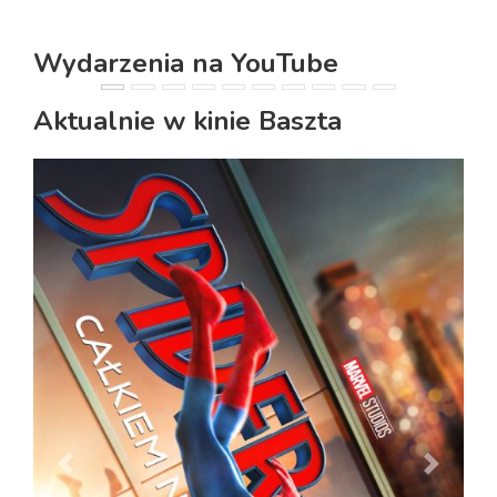
Wydarzenia na YouTube
PREVIOUS
NEXT
Aktualnie w kinie Baszta
PREVIOUS
NEXT