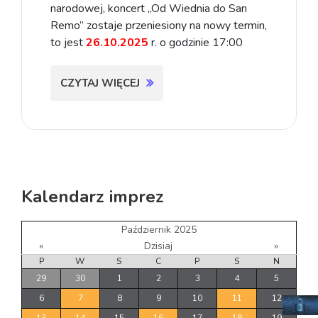
narodowej, koncert „Od Wiednia do San
Remo” zostaje przeniesiony na nowy termin,
to jest
26.10.2025
r. o godzinie 17:00
CZYTAJ WIĘCEJ
Kalendarz imprez
Październik 2025
«
Dzisiaj
»
P
W
S
C
P
S
N
29
30
1
2
3
4
5
6
7
8
9
10
11
12
13
14
15
16
17
18
19