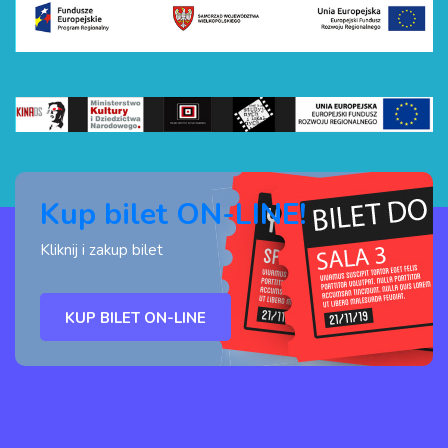
Kup bilet ON-LINE!
Kliknij i zakup bilet
KUP BILET ON-LINE