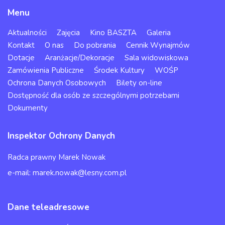
Menu
Aktualności
Zajęcia
Kino BASZTA
Galeria
Kontakt
O nas
Do pobrania
Cennik Wynajmów
Dotacje
Aranżacje/Dekoracje
Sala widowiskowa
Zamówienia Publiczne
Środek Kultury
WOŚP
Ochrona Danych Osobowych
Bilety on-line
Dostępność dla osób ze szczególnymi potrzebami
Dokumenty
Inspektor Ochrony Danych
Radca prawny Marek Nowak
e-mail: marek.nowak@lesny.com.pl
Dane teleadresowe