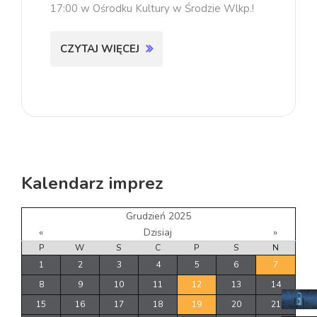
17:00 w Ośrodku Kultury w Środzie Wlkp.!
CZYTAJ WIĘCEJ
Kalendarz imprez
Grudzień 2025
«
Dzisiaj
»
P
W
S
C
P
S
N
1
2
3
4
5
6
7
8
9
10
11
12
13
14
15
16
17
18
19
20
21