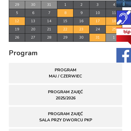
29
30
31
1
2
3
4
5
6
7
8
9
10
11
12
13
14
15
16
17
18
19
20
21
22
23
24
25
26
27
28
29
30
31
1
Program
PROGRAM
MAJ / CZERWIEC
PROGRAM ZAJĘĆ
2025/2026
PROGRAM ZAJĘĆ
SALA PRZY DWORCU PKP