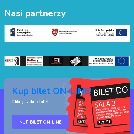
Nasi partnerzy
Kup bilet ON-LINE!
Kliknij i zakup bilet
KUP BILET ON-LINE