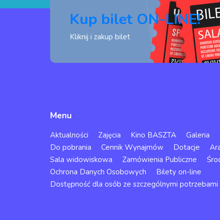
Kup bilet ON-LINE!
Kliknij i zakup bilet
Menu
Aktualności
Zajęcia
Kino BASZTA
Galeria
Do pobrania
Cennik Wynajmów
Dotacje
Ar
Sala widowiskowa
Zamówienia Publiczne
Śro
Ochrona Danych Osobowych
Bilety on-line
Dostępność dla osób ze szczególnymi potrzebami