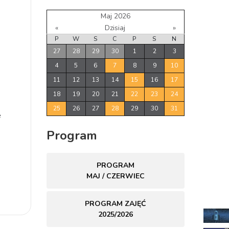
Maj 2026
«
Dzisiaj
»
P
W
S
C
P
S
N
27
28
29
30
1
2
3
4
5
6
7
8
9
10
11
12
13
14
15
16
17
18
19
20
21
22
23
24
25
26
27
28
29
30
31
e
Program
PROGRAM
MAJ / CZERWIEC
PROGRAM ZAJĘĆ
2025/2026