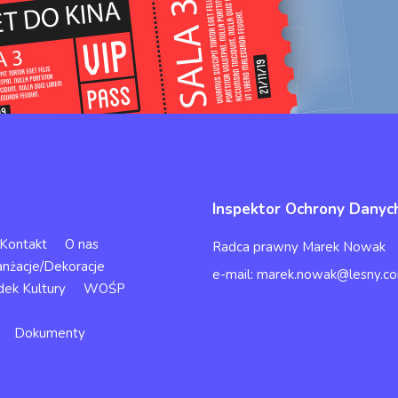
Inspektor Ochrony Danyc
Kontakt
O nas
Radca prawny Marek Nowak
anżacje/Dekoracje
e-mail: marek.nowak@lesny.co
dek Kultury
WOŚP
Dokumenty