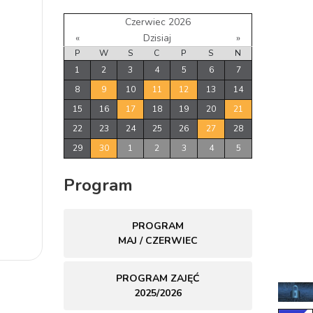
Czerwiec 2026
«
Dzisiaj
»
P
W
S
C
P
S
N
1
2
3
4
5
6
7
8
9
10
11
12
13
14
15
16
17
18
19
20
21
22
23
24
25
26
27
28
29
30
1
2
3
4
5
Program
PROGRAM
MAJ / CZERWIEC
PROGRAM ZAJĘĆ
2025/2026