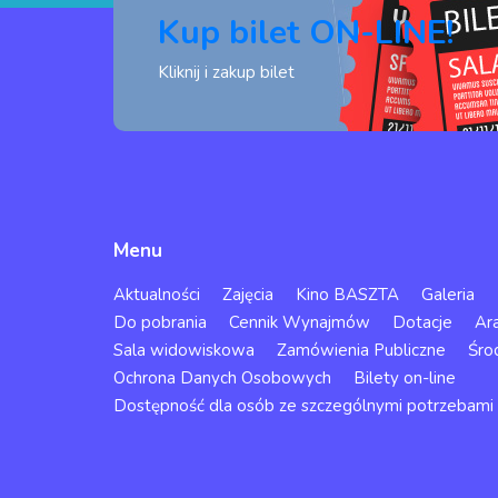
Kup bilet ON-LINE!
Kliknij i zakup bilet
Menu
Aktualności
Zajęcia
Kino BASZTA
Galeria
Do pobrania
Cennik Wynajmów
Dotacje
Ar
Sala widowiskowa
Zamówienia Publiczne
Śro
Ochrona Danych Osobowych
Bilety on-line
Dostępność dla osób ze szczególnymi potrzebami