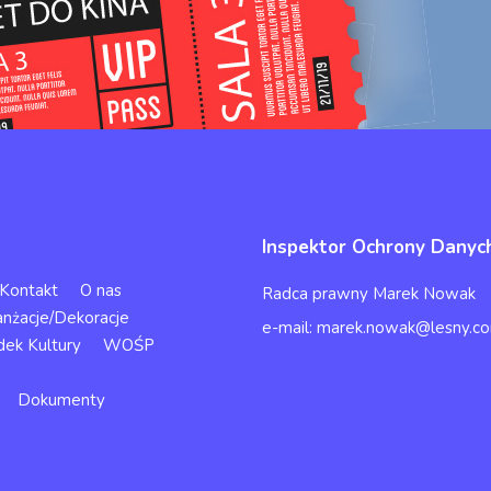
Inspektor Ochrony Danyc
Kontakt
O nas
Radca prawny Marek Nowak
anżacje/Dekoracje
e-mail: marek.nowak@lesny.co
dek Kultury
WOŚP
Dokumenty