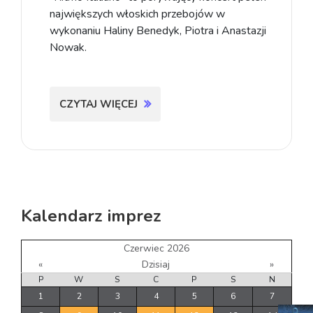
największych włoskich przebojów w
wykonaniu Haliny Benedyk, Piotra i Anastazji
Nowak.
CZYTAJ WIĘCEJ
Kalendarz imprez
Czerwiec 2026
«
Dzisiaj
»
P
W
S
C
P
S
N
1
2
3
4
5
6
7