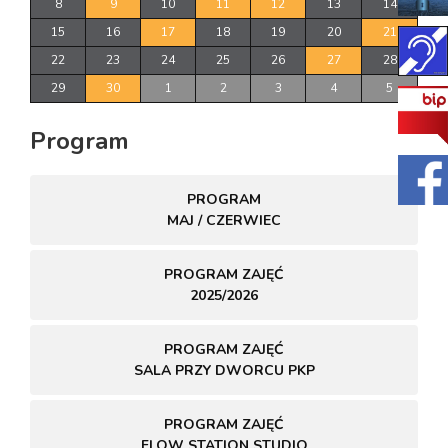
8
9
10
11
12
13
14
15
16
17
18
19
20
21
22
23
24
25
26
27
28
29
30
1
2
3
4
5
Program
PROGRAM
MAJ / CZERWIEC
PROGRAM ZAJĘĆ
2025/2026
PROGRAM ZAJĘĆ
SALA PRZY DWORCU PKP
PROGRAM ZAJĘĆ
FLOW STATION STUDIO