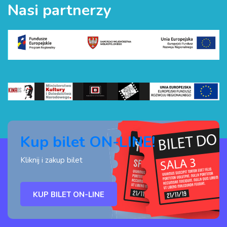
Nasi partnerzy
Kup bilet ON-LINE!
Kliknij i zakup bilet
KUP BILET ON-LINE