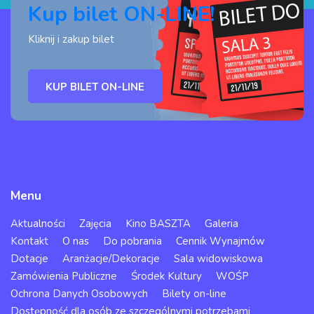
Kup bilet ON-LINE!
Kliknij i zakup bilet
KUP BILET ON-LINE
Menu
Aktualności
Zajęcia
Kino BASZTA
Galeria
Kontakt
O nas
Do pobrania
Cennik Wynajmów
Dotacje
Aranżacje/Dekoracje
Sala widowiskowa
Zamówienia Publiczne
Środek Kultury
WOŚP
Ochrona Danych Osobowych
Bilety on-line
Dostępność dla osób ze szczególnymi potrzebami