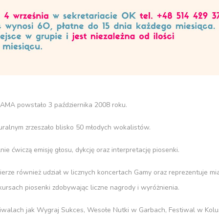
GAMA powstało 3 października 2008 roku.
uralnym zrzeszało blisko 50 młodych wokalistów.
ie ćwiczą emisję głosu, dykcję oraz interpretację piosenki.
bierze również udział w licznych koncertach Gamy oraz reprezentuje mi
kursach piosenki zdobywając liczne nagrody i wyróżnienia.
estiwalach jak Wygraj Sukces, Wesołe Nutki w Garbach, Festiwal w Kolu