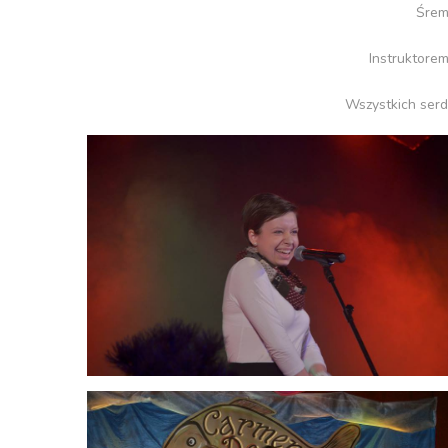
Śrem
Instruktore
Wszystkich serd