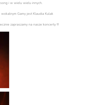
song i w wielu wielu innych.
m wokalnym Gamy jest Klaudia Kulak
ecznie zapraszamy na nasze koncerty !!!