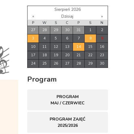
Sierpień 2026
«
Dzisiaj
»
P
W
S
C
P
S
N
27
28
29
30
31
1
2
3
4
5
6
7
8
9
10
11
12
13
14
15
16
17
18
19
20
21
22
23
24
25
26
27
28
29
30
Program
PROGRAM
MAJ / CZERWIEC
PROGRAM ZAJĘĆ
2025/2026