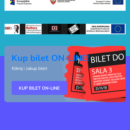
Kup bilet ON-LINE!
Kliknij i zakup bilet
KUP BILET ON-LINE