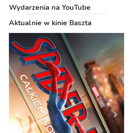
Wydarzenia na YouTube
PREVIOUS
NEXT
Aktualnie w kinie Baszta
PREVIOUS
NEXT