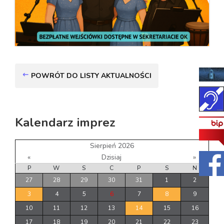
POWRÓT DO LISTY AKTUALNOŚCI
Kalendarz imprez
Sierpień 2026
«
Dzisiaj
»
P
W
S
C
P
S
N
27
28
29
30
31
1
2
3
4
5
6
7
8
9
10
11
12
13
14
15
16
17
18
19
20
21
22
23