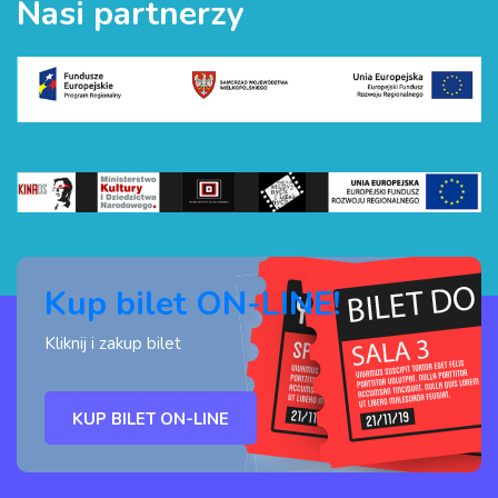
Nasi partnerzy
Kup bilet ON-LINE!
Kliknij i zakup bilet
KUP BILET ON-LINE