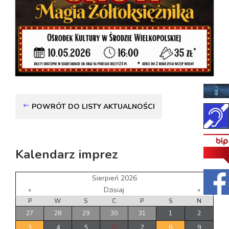
POWRÓT DO LISTY AKTUALNOŚCI
Kalendarz imprez
Sierpień 2026
«
Dzisiaj
»
P
W
S
C
P
S
N
27
28
29
30
31
1
2
3
4
5
6
7
8
9