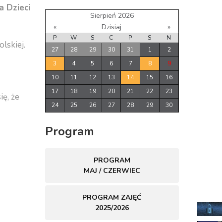
 Dzieci
Sierpień 2026
«
Dzisiaj
»
P
W
S
C
P
S
N
lskiej.
27
28
29
30
31
1
2
3
4
5
6
7
8
9
10
11
12
13
14
15
16
17
18
19
20
21
22
23
ię, że
24
25
26
27
28
29
30
Program
PROGRAM
MAJ / CZERWIEC
PROGRAM ZAJĘĆ
2025/2026