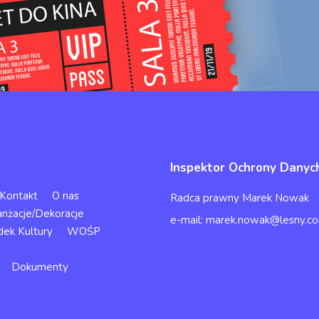
Inspektor Ochrony Danyc
Kontakt
O nas
Radca prawny Marek Nowak
anżacje/Dekoracje
e-mail: marek.nowak@lesny.co
dek Kultury
WOŚP
Dokumenty