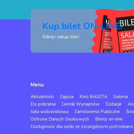
Kup bilet ON-LINE!
Kliknij i zakup bilet
Menu
Aktualności
Zajęcia
Kino BASZTA
Galeria
Do pobrania
Cennik Wynajmów
Dotacje
Ar
Sala widowiskowa
Zamówienia Publiczne
Śro
Ochrona Danych Osobowych
Bilety on-line
Dostępność dla osób ze szczególnymi potrzebami