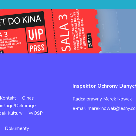
Inspektor Ochrony Danyc
Kontakt
O nas
Radca prawny Marek Nowak
anżacje/Dekoracje
e-mail: marek.nowak@lesny.co
dek Kultury
WOŚP
Dokumenty