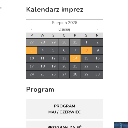
Kalendarz imprez
”:
Sierpień 2026
«
Dzisiaj
»
P
W
S
C
P
S
N
27
28
29
30
31
1
2
3
4
5
6
7
8
9
10
11
12
13
14
15
16
17
18
19
20
21
22
23
24
25
26
27
28
29
30
Program
PROGRAM
MAJ / CZERWIEC
PROGRAM ZAJĘĆ