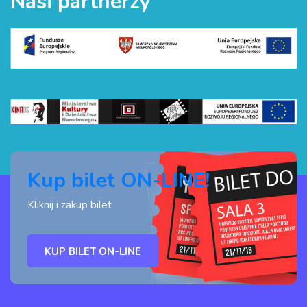
Nasi partnerzy
Kup bilet ON-LINE!
Kliknij i zakup bilet
KUP BILET ON-LINE