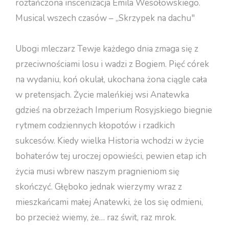
roztańczona inscenizacja Emila Wesołowskiego.
Musical wszech czasów – „Skrzypek na dachu"
Ubogi mleczarz Tewje każdego dnia zmaga się z
przeciwnościami losu i wadzi z Bogiem. Pięć córek
na wydaniu, koń okulał, ukochana żona ciągle cała
w pretensjach. Życie maleńkiej wsi Anatewka
gdzieś na obrzeżach Imperium Rosyjskiego biegnie
rytmem codziennych kłopotów i rzadkich
sukcesów. Kiedy wielka Historia wchodzi w życie
bohaterów tej uroczej opowieści, pewien etap ich
życia musi wbrew naszym pragnieniom się
skończyć. Głęboko jednak wierzymy wraz z
mieszkańcami małej Anatewki, że los się odmieni,
bo przecież wiemy, że… raz świt, raz mrok.