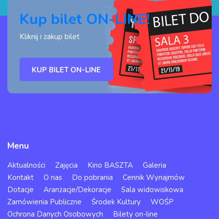
Kup bilet ON-LINE!
Kliknij i zakup bilet
KUP BILET ON-LINE
Menu
Aktualności
Zajęcia
Kino BASZTA
Galeria
Kontakt
O nas
Do pobrania
Cennik Wynajmów
Dotacje
Aranżacje/Dekoracje
Sala widowiskowa
Zamówienia Publiczne
Środek Kultury
WOŚP
Ochrona Danych Osobowych
Bilety on-line